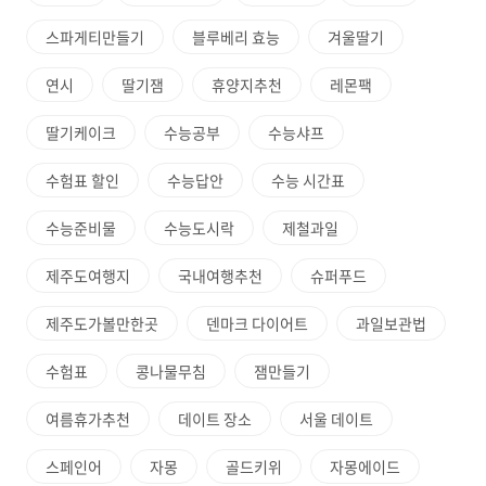
스파게티만들기
블루베리 효능
겨울딸기
연시
딸기잼
휴양지추천
레몬팩
딸기케이크
수능공부
수능샤프
수험표 할인
수능답안
수능 시간표
수능준비물
수능도시락
제철과일
제주도여행지
국내여행추천
슈퍼푸드
제주도가볼만한곳
덴마크 다이어트
과일보관법
수험표
콩나물무침
잼만들기
여름휴가추천
데이트 장소
서울 데이트
스페인어
자몽
골드키위
자몽에이드