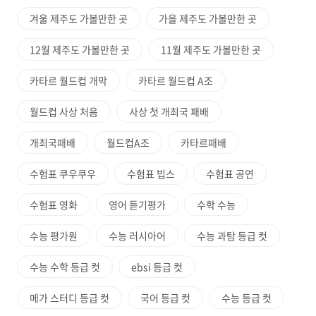
겨울 제주도 가볼만한 곳
가을 제주도 가볼만한 곳
12월 제주도 가볼만한 곳
11월 제주도 가볼만한 곳
카타르 월드컵 개막
카타르 월드컵 A조
월드컵 사상 처음
사상 첫 개최국 패배
개최국패배
월드컵A조
카타르패배
수험표 쿠우쿠우
수험표 빕스
수험표 공연
수험표 영화
영어 듣기평가
수학 수능
수능 평가원
수능 러시아어
수능 과탐 등급 컷
수능 수학 등급 컷
ebsi 등급 컷
메가 스터디 등급 컷
국어 등급 컷
수능 등급 컷