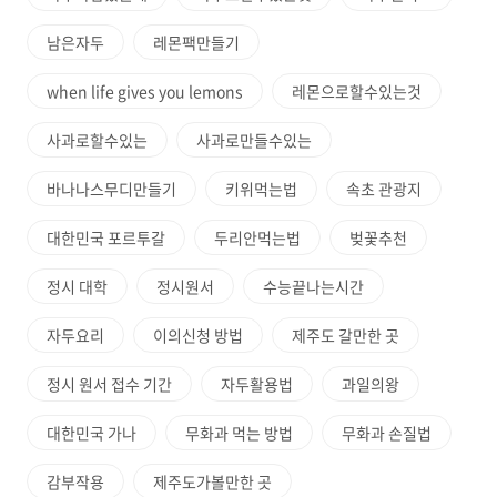
남은자두
레몬팩만들기
when life gives you lemons
레몬으로할수있는것
사과로할수있는
사과로만들수있는
바나나스무디만들기
키위먹는법
속초 관광지
대한민국 포르투갈
두리안먹는법
벚꽃추천
정시 대학
정시원서
수능끝나는시간
자두요리
이의신청 방법
제주도 갈만한 곳
정시 원서 접수 기간
자두활용법
과일의왕
대한민국 가나
무화과 먹는 방법
무화과 손질법
감부작용
제주도가볼만한 곳