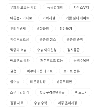
무화과 고르는 방법
등급별대학
자두스무디
여름휴가어디로
키위제철
커플 실내 데이트
두리안냄새
백향과청
청만들기
패션후르츠청
손흥민 챔스
손흥민 순위
백향과 효능
수능 이의신청
정시등급
애드센스 통과
패션후르츠 효능
동백수목원
귤청
아쿠아리움 데이트
토마토 종류
불수능
레몬생강청
냉동두리안
스무디만들기
벚꽃구경갈만한곳
애드고시
김장 재료
수능 수학
제주 올레시장