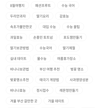
8월여행지
패션프루트
수능 국어
두리안과자
딸기요리
감효능
속초가볼만한곳
대입 수능
수능 꿀팁
과일효능
손흥민 토트넘
포도잼만들기
딸기보관방법
수능국어
딸기제철
실내 데이트
물수능
여름휴가장소
바나나보관법
부산 여행 추천
벚꽃 명소
벚꽃명소추천
태극기 게양법
사과영양성분
바나나효능
정시접수
레몬청만들기
겨울 부산 갈만한 곳
가을 데이트