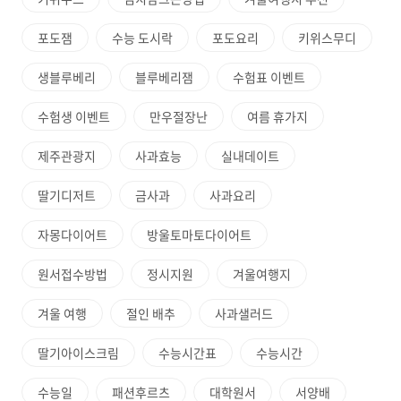
포도잼
수능 도시락
포도요리
키위스무디
생블루베리
블루베리잼
수험표 이벤트
수험생 이벤트
만우절장난
여름 휴가지
제주관광지
사과효능
실내데이트
딸기디저트
금사과
사과요리
자몽다이어트
방울토마토다이어트
원서접수방법
정시지원
겨울여행지
겨울 여행
절인 배추
사과샐러드
딸기아이스크림
수능시간표
수능시간
수능일
패션후르츠
대학원서
서양배