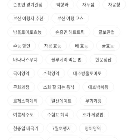
손흥민 경기일정
백향과
자두잼
자몽청
부산 여행지 추천
부산 여행 코스
방울토마토효능
손흥민 해트트릭
귤보관법
수능 할인
자몽 효능
배 효능
귤효능
바나나스무디
블루베리 먹는 법
한문정답
국어영역
수학영역
대추방울토마토
무화과잼
소화 잘 되는 음식
애호박볶음
로제스파게티
일산데이트
무화과빵
여름제주도
수험표 혜택
조기 게양법
현충일 태극기
7월여행지
영어영역