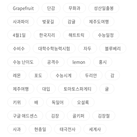
Grapefruit
단감
무화과
성산일출봉
사과파이
벚꽃길
감귤
제주도여행
4월1일
한국지리
해트트릭
수능일정
수비수
대학수학능력시험
자두
블루베리
수능 난이도
공격수
lemon
홍시
레몬
포도
수능시계
두리안
감
제주여행
대입
토마토스파게티
귤
키위
배
독일어
오설록
구글 애드센스
김장
골키퍼
김장철
사과
현충일
태극전사
세계사