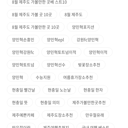
8월 제주도 가볼만한 곳베 스트10
8월 제주도 가볼 곳 10곳
8월 제주도
8월 제주도 가볼만한 곳 10곳
양민혁포지션
양민혁손흥민
양민혁epl
강원fc양민혁
양민혁강원fc
양민혁토트넘이적
양민혁이적
양민혁토트넘
양민혁선수
벚꽃장소추천
양민혁
수능지원
여름휴가장소추천
현충일 빨간날
현충일 노는날
현충일 한자
현충일 뜻
현충일 의미
제주가볼만한곳추천
제주예쁜카페
제주도장소추천
만우절유래
만우절이란
제주여행추천지
국내 여행 베스트