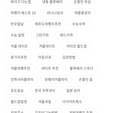
태극기 다는법
냉동 블루베리
손흥민 부상
여행지 베스트 10
바나나요리
여름휴양지
만우절날
제주도여행지추천
수능수학
수능 일정
그린키위
레드키위
겨울 데이트
겨울데이트
카타르 월드컵
휴가지추천
아침사과
김장방법
겨울여행추천
데이트 추천
블루베리 스무디
진학사어플라이
유웨이어플라이
손흥민 골
포도효능
한국 우루과이
일본 승리
월드컵일정
겨울과일
다이어트채소
키위주스
김치담그는방법
겨울여행지 추천