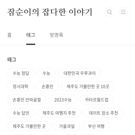
본문 바로가기
잠순이의 잡다한 이야기
홈
태그
방명록
태그
수능 정답
수능
대한민국 우루과이
정시대학
손흥민
제주도 가볼만한 곳 10곳
손흥민 안와골절
2023수능
카타르월드컵
수능 답안
제주도 여행지 추천
데이트 장소 추천
제주도 가볼만한 곳
가을과일
부산 여행