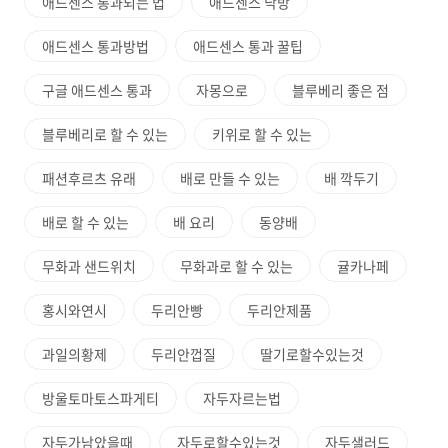
애드센스 통과되는 법
애드센스 낙방
애드센스 통과방법
애드센스 통과 꿀팁
구글 애드센스 통과
자몽으로
블루베리 좋은 점
블루베리로 할 수 있는
키위로 할 수 있는
패션후르츠 유래
배로 만들 수 있는
배 깍두기
배로 할 수 있는
배 요리
동양배
무화과 샌드위치
무화과로 할 수 있는
귤카나페
홍시와연시
두리안빵
두리안제품
과일의황제
두리안껍질
딸기로할수있는것
방울토마토스파게티
자두자르는법
자두가남았을때
자두로할수있는것
자두샐러드