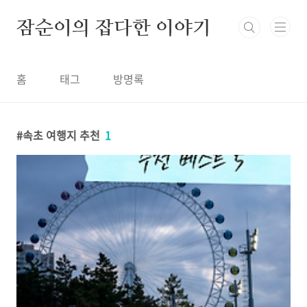
본문 바로가기
잠순이의 잡다한 이야기
홈
태그
방명록
속초 여행지 추천
1