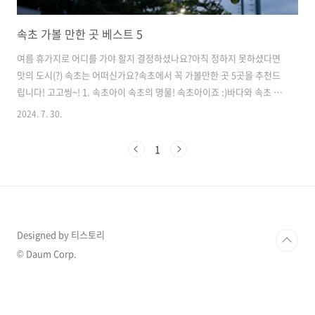
속초 가볼 만한 곳 베스트 5
여름 휴가지로 어디를 가야 할지 결정하셨나요?아직 정하지 못하셨다면
맛의 도시(?) 속초는 어떠신가요?속초에서 꼭 가볼만한 곳 5곳을 추천드
립니다! 고고씽~! 1. 속초아이 속초의 명물! 속초아이죠 :)바다와 속초 시
내의 풍경을 동시에 볼 수 있는 최근에 생긴 아주 핫한 관광지인 것 다들
2024. 7. 30.
아시죠?저도 가족 여행으로 속초 갔을 때 속초아이를 타봤는데저는 놀이
기구 같은 거나 번지점프 이런 것도 좋아하는 사람이라무섭지 않았지만
1
가족들은 꽤나 무서워하더라구요 🤣 가족말고 다른 사람과도 같이 갔었
는데 그들도 무서워하는 것을 보면서'아 좀 무섭긴 하구나' 생각했습니당
ㅎㅎ 그러니 참고!! 높은 곳 무서워하시는 분들은 잘 고민해보세요 2. 속
초시립박물관 저는 생각보다 재밌었던 곳!바로 속초시립박물관이었는데
요위에 ..
Designed by 티스토리
© Daum Corp.