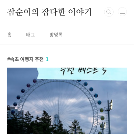
본문 바로가기
잠순이의 잡다한 이야기
홈
태그
방명록
속초 여행지 추천
1