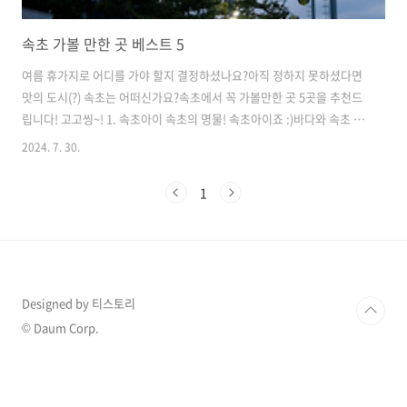
속초 가볼 만한 곳 베스트 5
여름 휴가지로 어디를 가야 할지 결정하셨나요?아직 정하지 못하셨다면
맛의 도시(?) 속초는 어떠신가요?속초에서 꼭 가볼만한 곳 5곳을 추천드
립니다! 고고씽~! 1. 속초아이 속초의 명물! 속초아이죠 :)바다와 속초 시
내의 풍경을 동시에 볼 수 있는 최근에 생긴 아주 핫한 관광지인 것 다들
2024. 7. 30.
아시죠?저도 가족 여행으로 속초 갔을 때 속초아이를 타봤는데저는 놀이
기구 같은 거나 번지점프 이런 것도 좋아하는 사람이라무섭지 않았지만
1
가족들은 꽤나 무서워하더라구요 🤣 가족말고 다른 사람과도 같이 갔었
는데 그들도 무서워하는 것을 보면서'아 좀 무섭긴 하구나' 생각했습니당
ㅎㅎ 그러니 참고!! 높은 곳 무서워하시는 분들은 잘 고민해보세요 2. 속
초시립박물관 저는 생각보다 재밌었던 곳!바로 속초시립박물관이었는데
요위에 ..
Designed by 티스토리
© Daum Corp.