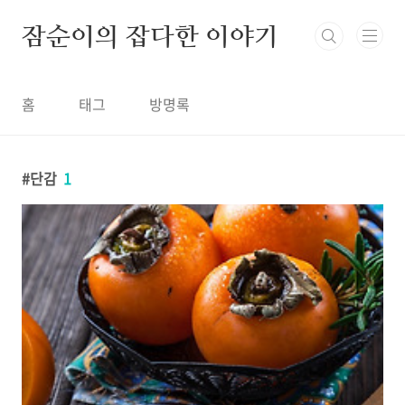
본문 바로가기
잠순이의 잡다한 이야기
홈
태그
방명록
단감
1