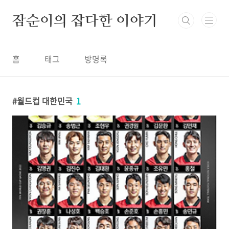
본문 바로가기
잠순이의 잡다한 이야기
홈
태그
방명록
월드컵 대한민국
1