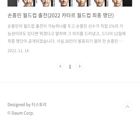
손흥민 월드컵 출전(2022 카타르 월드컵 최종 명단)
손흥민의 월드컵 출전이 가능하냐를 두고 손흥민 선수가 직접 1%의 가
능성이라도 있다면 뛰겠다고 말하며 그 의지를 드러냈고, 드디어 12일에
최종 명단이 공개되었습니다. 사실 26인이 발표되기 얼마 전 손흥민 선
수가 마르세유와의 챔피언스리그 16강 결정전에서 초반에 눈에 부상을
2022. 11. 14.
입으며 교체되어 많은 사람들의 우려를 사기도 했습니다. 손흥민 없는 월
드컵이라니 정말 상상도 되지 않기 때문이었죠. 하지만 우리의 쏘니! 멋
1
지게 수술을 잘 끝내고 1%의 가능성을 가지고 무리 없이 26인 최종 명단
에 합류하게 됩니다. 어쩌면 당연한 일이었지만 안도의 한숨을 내쉬었습
니다. 이제는 믿고 응원해줘야 할 우리 26인의 태극전사들! 국민들의 응
원에 힘입어 좋은 결과를 가져오기를 기대해봅니다 :) 포지션별로 조금
더 자세히 살..
Designed by 티스토리
© Daum Corp.