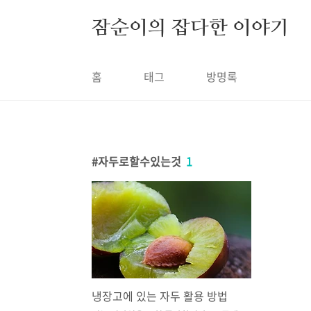
본문 바로가기
잠순이의 잡다한 이야기
홈
태그
방명록
자두로할수있는것
1
냉장고에 있는 자두 활용 방법