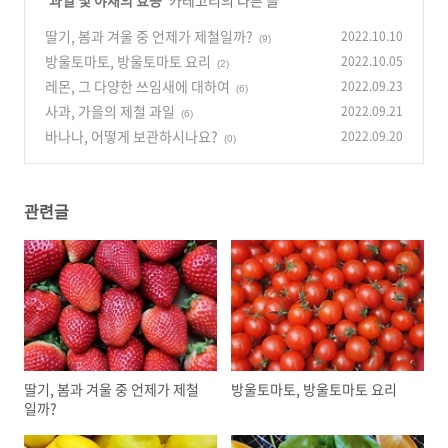
'
과일 및 야채의 효능
' 카테고리의 다른 글
딸기, 봄과 겨울 중 언제가 제철일까?
2022.10.10
(9)
방울토마토, 방울토마토 요리
2022.10.05
(2)
레몬, 그 다양한 쓰임새에 대하여
2022.09.23
(6)
사과, 가을의 제철 과일
2022.09.21
(6)
바나나, 어떻게 보관하시나요?
2022.09.20
(0)
관련글
딸기, 봄과 겨울 중 언제가 제철
방울토마토, 방울토마토 요리
일까?