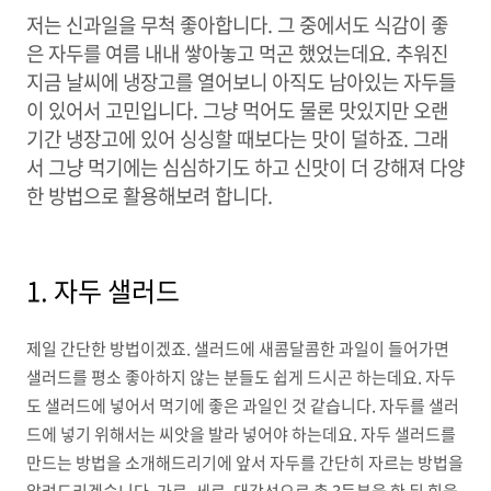
저는 신과일을 무척 좋아합니다
.
그 중에서도 식감이 좋
은 자두를 여름 내내 쌓아놓고 먹곤 했었는데요
.
추워진
지금 날씨에 냉장고를 열어보니 아직도 남아있는 자두들
이 있어서 고민입니다
.
그냥 먹어도 물론 맛있지만 오랜
기간 냉장고에 있어 싱싱할 때보다는 맛이 덜하죠
.
그래
서 그냥 먹기에는 심심하기도 하고 신맛이 더 강해져 다양
한 방법으로 활용해보려 합니다
.
1. 자두 샐러드
제일 간단한 방법이겠죠
.
샐러드에 새콤달콤한 과일이 들어가면
샐러드를 평소 좋아하지 않는 분들도 쉽게 드시곤 하는데요
.
자두
도 샐러드에 넣어서 먹기에 좋은 과일인 것 같습니다
.
자두를 샐러
드에 넣기 위해서는 씨앗을 발라 넣어야 하는데요
.
자두 샐러드를
만드는 방법을 소개해드리기에 앞서 자두를 간단히 자르는 방법을