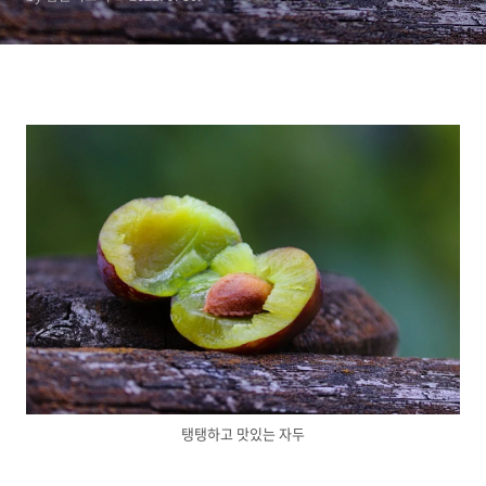
탱탱하고 맛있는 자두