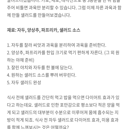
알려드리겠습니다
.
가로
,
세로
,
대각선으로 총
3
등분을 한 뒤 힘을
주어 비틀면 과육만 분리할 수 있습니다
.
그럼 이제 자른 과육과 함
께 만들 샐러드를 만들어보겠습니다
.
재료
:
자두
,
양상추
,
파프리카
,
샐러드 소스
1. 자두를 잘라 씨앗과 과육을 분리하여 과육을 준비한다
.
2. 양상추
,
파프리카를 한입 크기로 먹기 편하게 자른다
. (
그 외 원
하는 야채 준비
)
3. 잘린 야치와 자두를 한 볼에 담는다
.
4. 원하는 샐러드 소스를 뿌려 버무린다
.
5. 자두 샐러드 완성
식사 전에 샐러드를 간단히 먹고 밥을 먹으면 다이어트 효과가 있
다고 하는데요
.
샐러드로 인한 포만감으로 평소보다 적은 양을 먹
게 되고 샐러드의 대부분이 수분으로 이루어져 몸에 흡수되는 지
방이 적게 되죠
.
식사 전 자두 샐러드로 다이어트 효과
,
미용 효과
를 함께 느껴보시는 것은 어떨까요
?