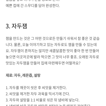
예쁜 컵에 간 스무디를 담아 완성한다
.
3.
자두잼
잼을 만드는 것은 그 어떤 것으로든 만들기 쉬워서 참 좋은 것 같습
니다
.
물론
,
오늘 이야기하고 있는 자두로도 잼을 만들 수 있는데
요
.
자두잼이 흔하지는 않지만 새콤달콤한 맛이 좋아 한 번 만들어
놓으면 이곳저곳에 발라 먹으면 그 맛이 너무 좋죠
.
오래된 자두로
맛있는 자두잼을 만들어 집에 마련해두면 어떨까요
?
재료
:
자두
,
레몬즙
,
설탕
1. 자두를 깨끗이 씻은 후 씨앗을 제거한다
.
2. 씨앗을 제거한 자두 과육을 믹서기에 간다
.
3. 자두와 설탕을
1:1
비율로 섞은 뒤 냄비에 넣는다
.