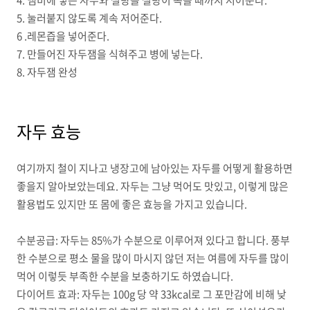
4. 냄비에 넣은 자두와 설탕을 설탕이 녹을 때까지 저어준다
.
5. 눌러붙지 않도록 계속 저어준다
.
6 .레몬즙을 넣어준다
.
7. 만들어진 자두잼을 식혀주고 병에 넣는다
.
8. 자두잼 완성
자두 효능
여기까지 철이 지나고 냉장고에 남아있는 자두를 어떻게 활용하면
좋을지 알아보았는데요
.
자두는 그냥 먹어도 맛있고
,
이렇게 많은
활용법도 있지만 또 몸에 좋은 효능을 가지고 있습니다
.
수분공급
:
자두는
85%
가 수분으로 이루어져 있다고 합니다
.
풍부
한 수분으로 평소 물을 많이 마시지 않던 저는 여름에 자두를 많이
먹어 이렇듯 부족한 수분을 보충하기도 하였습니다
.
다이어트 효과
:
자두는
100g
당 약
33kcal
로 그 포만감에 비해 낮