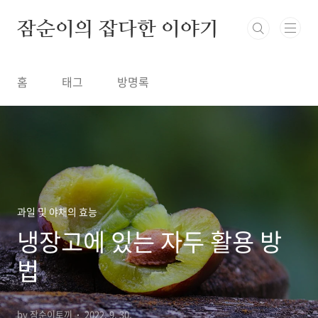
본문 바로가기
잠순이의 잡다한 이야기
홈
태그
방명록
과일 및 야채의 효능
냉장고에 있는 자두 활용 방
법
by 잠순이토끼
2022. 9. 30.