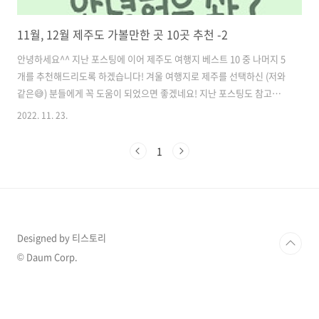
11월, 12월 제주도 가볼만한 곳 10곳 추천 -2
안녕하세요^^ 지난 포스팅에 이어 제주도 여행지 베스트 10 중 나머지 5
개를 추천해드리도록 하겠습니다! 겨울 여행지로 제주를 선택하신 (저와
같은😅) 분들에게 꼭 도움이 되었으면 좋겠네요! 지난 포스팅도 참고해
보세요! 2022.11.21 - [커플 데이트] - 11월, 12월 제주도 가볼만한 곳
2022. 11. 23.
10곳 추천!-1 11월, 12월 제주도 가볼만한 곳 10곳 추천!-1 최근 제주도
한 달 살기, 제주도 일주일 살기 혹은 짧은 제주도 여행으로라도 제주도
1
를 많이 방문하시는 것 같습니다. 저 또한 2월에 제주도 여행을 앞두고 있
는데요. 여행을 위해 이곳저곳을 알 www.12everything.com 그럼 제
주도 가볼만한 곳 추천해드립니다💕 6. 이오테후 해수욕장 먼저, 이오테
우 해수욕장입니다. 제주시 이호일동에..
Designed by 티스토리
© Daum Corp.