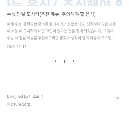
수능 당일 도시락(추천 메뉴, 주의해야 할 음식)
어제 수능 때 필요한 준비물에 대해 포스팅했는데요. 생각보다 많은 분들
이 수능 때 도시락에 대한 고민이 있다는 것을 알게 되었습니다. 그래서
수능 때 점심 메뉴를 추천해드리면 좋겠다 생각이 들어 이렇게 포스팅을
하게 되었습니다. 수능 때는 문제 푸는 것에 집중하느라 소화가 잘 되지
2022. 11. 15.
않을 수 있기 때문에 꼭, 필히 소화가 잘되는 음식으로 준비해 가야 합니
다. 소화가 잘 되는 음식으론 어떤 것들이 있을까요? 죽 제가 개인적으로
1
가장 추천해드리는 수능 때 점심 메뉴는 바로, 죽입니다! 부드럽고 자극
적이지 않으며 요즘은 프랜차이즈가 워낙 잘 나와있기 때문에 도시락 용
기도 따로 살필 요 없이 구매한 그대로 들고가기에도 좋기 때문에 죽을
수능 때 점심 메뉴로 드시는 것을 가장 추천해드립니다 :) *단, 요즘엔 죽
..
Designed by 티스토리
© Daum Corp.