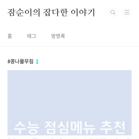
본문 바로가기
잠순이의 잡다한 이야기
홈
태그
방명록
콩나물무침
1