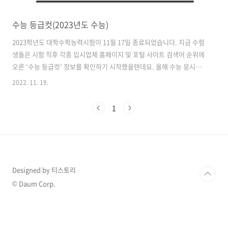
수능 등급컷(2023년도 수능)
2023학년도 대학수학능력시험이 11월 17일 종료되었습니다. 지금 수험
생들은 시험 직후 각종 입시업체 홈페이지 및 포털 사이트 검색어 순위에
오른 ‘수능 등급컷’ 정보를 확인하기 시작했을텐데요. 올해 수능 응시자
는 50만 30명이었고, 모든 시험이 종료되었습니다. 이제 남은 건 가채점
2022. 11. 19.
후 정시 지원 전략을 세우는 일입니다. 우선 성적표가 나오기 전까지는
정확한 점수를 알 수 없기 때문에 대략적인 위치 파악이 필요한데요. 이
1
때 유용한 지표가 바로 각 입시기관에서 발표하는 예상 등급컷입니다. 물
론 오차 범위는 존재하지만 참고용으로는 충분하다고 볼 수 있습니다. 따
라서 최대한 빨리 채점해야 유리하겠죠? 그리고 나서 표준점수와 백분위
성적을 토대로 유불리를 따져봐야 합니다. 만약 상위권 학생이라면 국어
·수학·..
Designed by 티스토리
© Daum Corp.