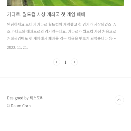
카타르, 월드컵 사상 개최국 첫 게임 패배
안녕하세요 드디어 카타르 월드컵이 개막했고 첫 경기가 시작되었죠! A
조 카타르와 에콰도르의 경기였는데요. 카타르가 월드컵 사상 처음으로
개최국임에도 첫 게임에서 패배를 겪는 치욕을 맛보게 되었습니다 😢 카
타르:에콰도르 경기 결과 및 정보 알려드리도록 하겠습니다. 우리나라 시
2022. 11. 21.
간으로 11/21(월) 새벽 1시에 개최국인 카타르와 에콰도르의 첫 경기가
진행되었는데요. 역시나 우려대로 카타르는 에콰도르의 경기에서 0:2로
1
패배하고 말았습니다. 개최국 특권으로 출전하게 된 카타르의 경기력을
걱정하는 많은 이들이 우려한 결과대로의 경기가 진행된 것 같네요. 92
년의 월드컵 역사에서 첫 개최국 패배라는 치욕을 맛보게 된 카타르는 앞
으로의 일정도 걱정이 앞설텐데요. 세네갈과 네덜란드도 카타르에게는
결코 쉬운 상대가 아..
Designed by 티스토리
© Daum Corp.