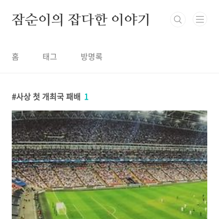
본문 바로가기
잠순이의 잡다한 이야기
홈
태그
방명록
사상 첫 개최국 패배
1