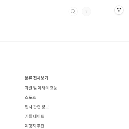
분류 전체보기
과일 및 야채의 효능
스포츠
입시 관련 정보
커플 데이트
여행지 추천