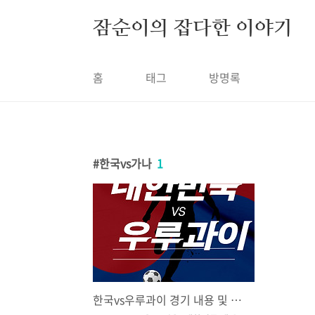
본문 바로가기
잠순이의 잡다한 이야기
홈
태그
방명록
한국vs가나
1
한국vs우루과이 경기 내용 및 결과(대한민국 우루과이 하이라이트)