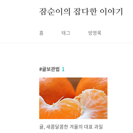
본문 바로가기
잠순이의 잡다한 이야기
홈
태그
방명록
귤보관법
1
귤, 새콤달콤한 겨울의 대표 과일