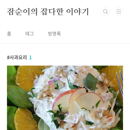
본문 바로가기
잠순이의 잡다한 이야기
홈
태그
방명록
사과요리
1