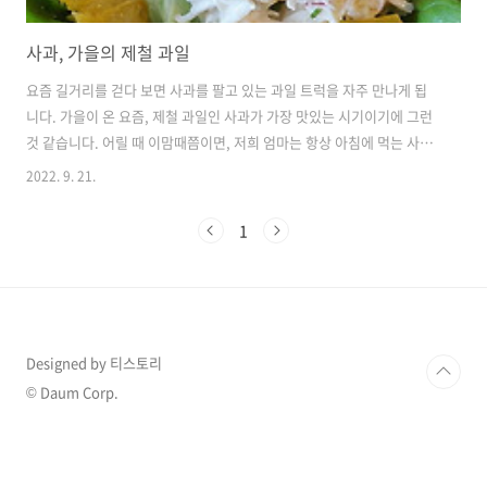
사과, 가을의 제철 과일
요즘 길거리를 걷다 보면 사과를 팔고 있는 과일 트럭을 자주 만나게 됩
니다. 가을이 온 요즘, 제철 과일인 사과가 가장 맛있는 시기이기에 그런
것 같습니다. 어릴 때 이맘때쯤이면, 저희 엄마는 항상 아침에 먹는 사과
가 ‘금(金)사과’라며 꼭 사과를 먹고 가라고 말씀하시며 사과를 잘라놓곤
2022. 9. 21.
하셨는데요. 아침에 먹는 사과는 밤 동안 체내에 쌓여있던 독소를 제거해
주고, 활동을 하기 위한 에너지를 생산해주기 때문에, ‘금(金)사과’로 불
1
린게 아닐까 생각합니다. 여러분도 식사 대용으로, 건강을 위해서 등 다
양한 이유로 사과를 즐겨 드시곤 할 것 같은데요. 오늘 포스팅에선 가을
의 제철 과일인 사과로 만들 수 있는 다양한 요리를 소개하고자 합니다.
1. 사과 샐러드 '난 요리엔 정말 소질이 없다'고 생각하는 분이 있으..
Designed by 티스토리
© Daum Corp.