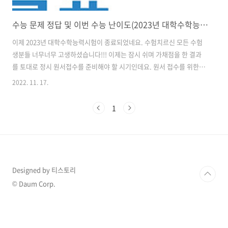
수능 문제 정답 및 이번 수능 난이도(2023년 대학수학능력시험)
이제 2023년 대학수학능력시험이 종료되었네요. 수험치르신 모든 수험
생분들 너무너무 고생하셨습니다!!! 이제는 잠시 쉬며 가채점을 한 결과
를 토대로 정시 원서접수를 준비해야 할 시기인데요. 원서 접수를 위한
준비를 하기 위해선 확정 성적이 나오기전까지 가채점 결과를 토대로 준
2022. 11. 17.
비가 필요하겠습니다. 그러려면 가채점을 하기 위해 정답지가 있어야겠
죠? 급하게 가채점을 원하시는 분들을 위해 수능 정답지를 포스팅합니
1
다. (탐구영역은 너무 많아 따로 포스팅하도록 하겠습니다.) 2022.11.17
- [분류 전체보기] - 수능 정답 답안지(사회탐구영역)-2023년도 대학수학
능력시험 수능 정답 답안지(사회탐구영역)-2023년도 대학수학능력시험
수능 정답이 점차 발표되고 있습니다. 이번 포스팅에서는 사회탐구영역
답안지를 ..
Designed by 티스토리
© Daum Corp.