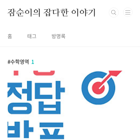
본문 바로가기
잠순이의 잡다한 이야기
홈
태그
방명록
수학영역
1