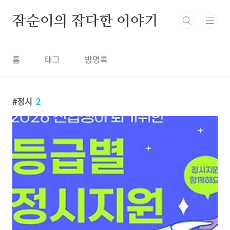
본문 바로가기
잠순이의 잡다한 이야기
홈
태그
방명록
정시
2