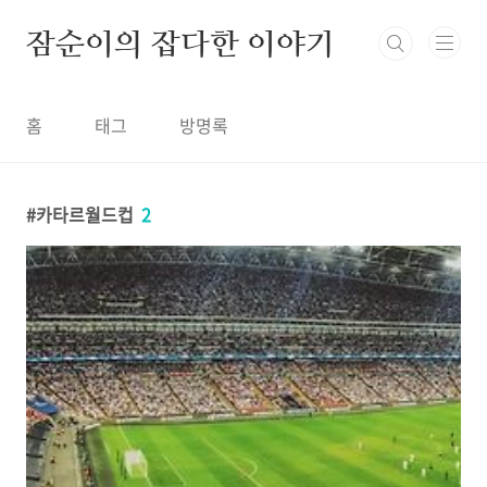
본문 바로가기
잠순이의 잡다한 이야기
홈
태그
방명록
카타르월드컵
2