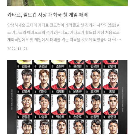
카타르, 월드컵 사상 개최국 첫 게임 패배
안녕하세요 드디어 카타르 월드컵이 개막했고 첫 경기가 시작되었죠! A
조 카타르와 에콰도르의 경기였는데요. 카타르가 월드컵 사상 처음으로
개최국임에도 첫 게임에서 패배를 겪는 치욕을 맛보게 되었습니다 😢 카
타르:에콰도르 경기 결과 및 정보 알려드리도록 하겠습니다. 우리나라 시
2022. 11. 21.
간으로 11/21(월) 새벽 1시에 개최국인 카타르와 에콰도르의 첫 경기가
진행되었는데요. 역시나 우려대로 카타르는 에콰도르의 경기에서 0:2로
패배하고 말았습니다. 개최국 특권으로 출전하게 된 카타르의 경기력을
걱정하는 많은 이들이 우려한 결과대로의 경기가 진행된 것 같네요. 92
년의 월드컵 역사에서 첫 개최국 패배라는 치욕을 맛보게 된 카타르는 앞
으로의 일정도 걱정이 앞설텐데요. 세네갈과 네덜란드도 카타르에게는
결코 쉬운 상대가 아..