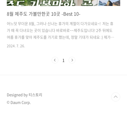
8월 제주도 가볼만한곳 10곳 -Best 10-
어느덧 무더운 8월, 그러나 신나는 휴가의 계절이 다가오네요~! 저는 휴
가 때 꼭 다녀오는 곳이 있습니다 바로바로~~제주도입니다! 2주 뒤에도
여름 휴가를 맞아 제주도를 가기로 했는데, 정말 기대가 되네요 :) 제가
사랑하는 휴가지 제주도의 8월엔 어떤 곳을 가면 좋을지 소개해드리겠습
2024. 7. 26.
니다! 먼저 첫 번째, 8월 제주도 가볼만한 곳 입니다!1. 이호테우 해변 너
무 귀여운 빨간말 등대가 있는 이호테우 해변, 가보셨나요?저는 꼭 제주
1
도를 가면 저 곳에서 사진을 찍고 오는데요.맨 오른쪽 사진은 이호테우
해변에 있는 인생네컷에서 찍은 제 사진입니다(부끄러워 얼굴은 가립니
다 호호)밤에 가면 특히 더 이쁜 이호테우 해변! 제주도 꼭 가볼만한 코스
로 추천드립니다! 8월 제주도 가볼만한 곳 10곳2. 카페 원앤온리제..
Designed by 티스토리
© Daum Corp.