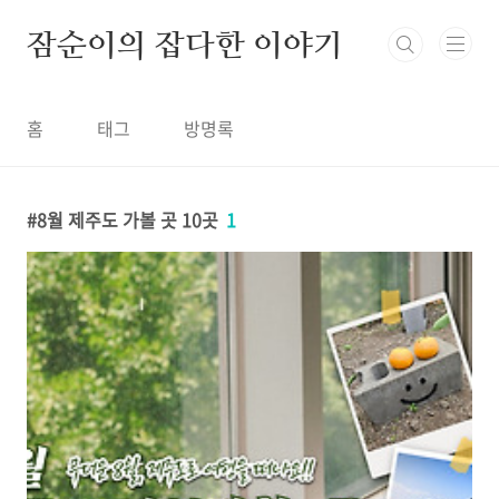
본문 바로가기
잠순이의 잡다한 이야기
홈
태그
방명록
8월 제주도 가볼 곳 10곳
1