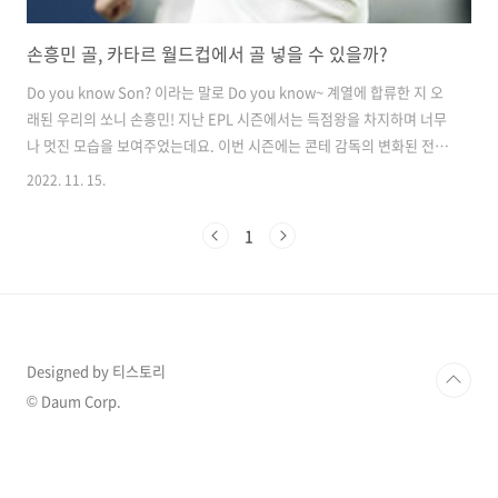
손흥민 골, 카타르 월드컵에서 골 넣을 수 있을까?
Do you know Son? 이라는 말로 Do you know~ 계열에 합류한 지 오
래된 우리의 쏘니 손흥민! 지난 EPL 시즌에서는 득점왕을 차지하며 너무
나 멋진 모습을 보여주었는데요. 이번 시즌에는 콘테 감독의 변화된 전술
과 페리시치의 부조화라는 이야기가 나오며 조금은 부진한 모습을 보이
2022. 11. 15.
고 있습니다. 현재까지 3골 2도움을 기록하며 EPL 공격포인트 순위 30
위를 기록하고 있습니다. 하지만 유럽 축구 리그 중에 최강이라고 불리는
1
EPL에서 사실 한국 선수가 3골 2도움이라는 것 자체도 너무나 엄청난 일
이기에, 그리고 손흥민 선수를 믿기에 그리 걱정되지는 않네요! 우리가
궁금한 것은 과연 카타르 월드컵에서 손흥민 선수의 골을 볼 수 있을까!
하는 것인데요. 손흥민 부상 상태 아마 많은 분들이 가장 걱..
Designed by 티스토리
© Daum Corp.