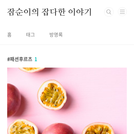
본문 바로가기
잠순이의 잡다한 이야기
홈
태그
방명록
패션후르츠
1