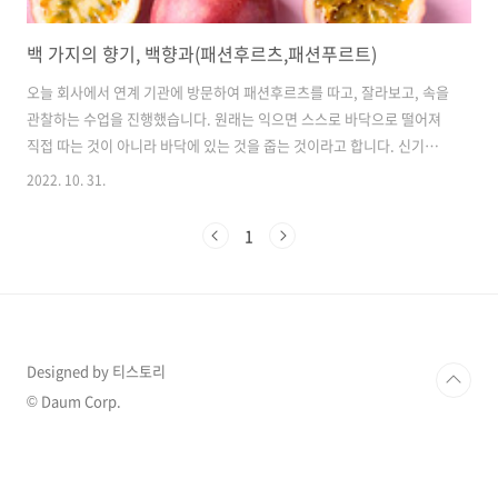
백 가지의 향기, 백향과(패션후르츠,패션푸르트)
오늘 회사에서 연계 기관에 방문하여 패션후르츠를 따고, 잘라보고, 속을
관찰하는 수업을 진행했습니다. 원래는 익으면 스스로 바닥으로 떨어져
직접 따는 것이 아니라 바닥에 있는 것을 줍는 것이라고 합니다. 신기하
죠? 하지만 최근 날씨가 추워져서 잘 익지 않아 초록색인 패션 후루츠 열
2022. 10. 31.
매를 직접 따고 잘라보는 시간을 가졌습니다. 하지만, 잘 아시듯이 패션
후르츠는 원래 빨간색에 노란색 과육을 가지고 있는데요. 톡 쏘는 달콤한
1
다양한 맛이 섞여있는 특이한 과일입니다. 서양에서는 처음 패션후르츠
를 발견했을 때, 그 꽃인 시계꽃이 3개의 수술, 5개의 암술로 이루어져 세
개의 못과, 5개의 성흔을 상징한다고 보았다고 합니다. 그래서
Passion(고난, 수난)이라는 이름이 붙은 패션후르츠가 된 것이라고 하네
요. 우..
Designed by 티스토리
© Daum Corp.