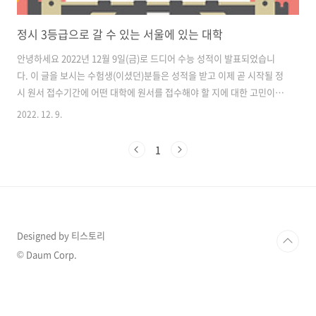
정시 3등급으로 갈 수 있는 서울에 있는 대학
안녕하세요 2022년 12월 9일(금)로 드디어 수능 성적이 발표되었습니
다. 이 글을 보시는 수험생(이셨던)분들은 성적을 받고 이제 곧 시작될 정
시 원서 접수기간에 어떤 대학에 원서를 접수해야 할 지에 대한 고민이
있으실 것 같은데요 어떤 성적을 받아보셨든 그동안 너무나 수고하셨습
2022. 12. 9.
니다! 오늘은 정시 3등급을 지원 가능한 대학, 3등급으로 지원 가능한 서
울 내 대학 및 경기권 대학에 대해서 알아보도록 하겠습니다. 먼저 자연
1
계열입니다. 정시 3등급(자연계열) 인서울 광운대(서울 노원구) 상명대
(서울 종로구) 명지대(서울 서대문구) 서울여대(서울 노원구) 경기도권
가천대(경기도 성남) 가톨릭대(경기도 부천) 인천대(인천 연수구) 인하대
(인천 미추홀구) 정시 3등급(문과계열) 다음은 문과계열 정시 3등급으로
갈..
Designed by 티스토리
© Daum Corp.