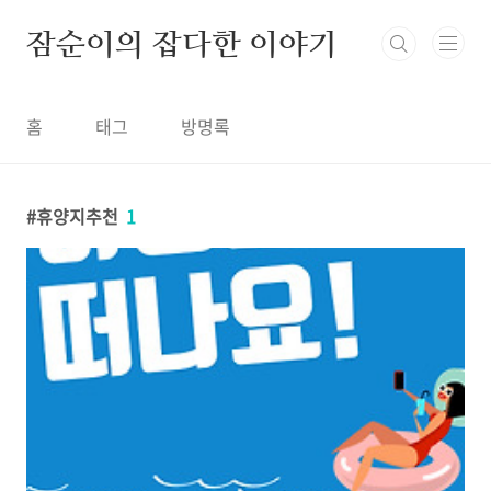
본문 바로가기
잠순이의 잡다한 이야기
홈
태그
방명록
휴양지추천
1