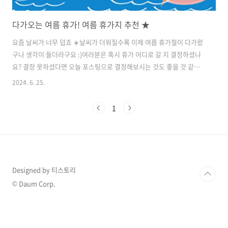
다가오는 여름 휴가! 여름 휴가지 추천 ★
요즘 날씨가 너무 덥죠 ☀️날씨가 더워질수록 이제 여름 휴가철이 다가왔
구나 생각이 들더라구요 :)여러분은 혹시 휴가 어디로 갈 지 결정하셨나
요? 결정 못하셨다면 오늘 포스팅으로 결정해보시는 것도 좋을 것 같습
니다 본격적인 여름 휴가 여행지 추천! 시작합니다!! 1. 제주도말해 뭐해
2024. 6. 25.
~ 말해 뭐해~~여행지 하면 가장 먼저 떠오르는 제주도! 비행기 값이 아깝
지 않은 제주도!환상의 섬 제주에서 이번 여름 휴가 보내시는 것 어떠신
1
가요~^.^?(저도 이번 휴가는 제주라는 것 안비밀 후후)2. 강릉예쁜 카페
와 아름다운 해변으로 유명한 강릉! 저도 강릉에 가게되면 아주 많은 카
페를 방문하게 되더라구요 :)카페를 좋아하신다면 바닷가에 있는 카페와
맛있는 것이 가득한 강릉으로 이번 휴가 보내보시는 것 어떠실까요?대형
카페가..
Designed by 티스토리
© Daum Corp.