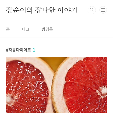
본문 바로가기
잠순이의 잡다한 이야기
홈
태그
방명록
자몽다이어트
1