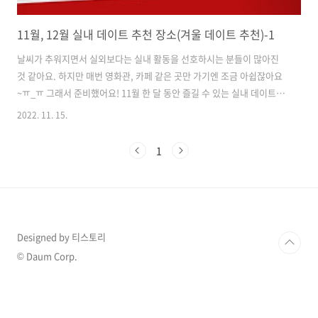
11월, 12월 실내 데이트 추천 장소(겨울 데이트 추천)-1
날씨가 추워지면서 실외보다는 실내 활동을 선호하시는 분들이 많아진
것 같아요. 하지만 매번 영화관, 카페 같은 곳만 가기엔 조금 아쉽잖아요
~ㅠ_ㅠ 그래서 준비했어요! 11월 한 달 동안 즐길 수 있는 실내 데이트 장
소 리스트입니다 :) 그중에서도 아쿠아리움 위주로 추천해드리겠습니다.
2022. 11. 15.
다음 포스팅에서는 다른 주제로도 작성해볼게요! 여러분들은 어디가 가
장 마음에 드시나요? 1. 코엑스 아쿠아리움 코엑스 아쿠아리움은 약 650
1
여 종 4만여 마리의 수중생물이 살고 있는 대형 수족관입니다. 이곳에서
는 우리나라 강과 호수 그리고 바다에 서식하는 민물고기와 바닷물고기
를 모두 만나볼 수 있는데요. 뿐만 아니라 아마존강, 메콩강, 양쯔강 등
세계 각지의 다양한 담수어류 전시 공간도 마련되어 있습니다! 또 상어,
가오리,..
Designed by 티스토리
© Daum Corp.