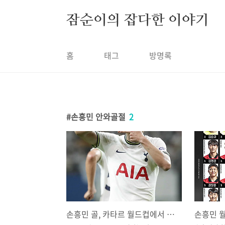
본문 바로가기
잠순이의 잡다한 이야기
홈
태그
방명록
손흥민 안와골절
2
손흥민 골, 카타르 월드컵에서 골 넣을 수 있을까?