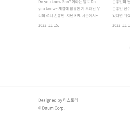
Do you know Son? 이라는 말로 Do
손흥민의 
you know~ 계열에 합류한 지 오래된 우
손흥민 선수
리의 쏘니 손흥민! 지난 EPL 시즌에서는
있다면 뛰겠
득점왕을 차지하며 너무나 멋진 모습을
냈고, 드디
2022. 11. 15.
2022. 11. 1
보여주었는데요. 이번 시즌에는 콘테 감
었습니다. 
독의 변화된 전술과 페리시치의 부조화라
손흥민 선
는 이야기가 나오며 조금은 부진한 모습
그 16강 
을 보이고 있습니다. 현재까지 3골 2도움
입으며 교
을 기록하며 EPL 공격포인트 순위 30위
사기도 했습
를 기록하고 있습니다. 하지만 유럽 축구
라니 정말 
리그 중에 최강이라고 불리는 EPL에서 사
하지만 우리
실 한국 선수가 3골 2도움이라는 것 자체
내고 1%의
도 너무나 엄청난 일이기에, 그리고 손흥
26인 최종
민 선수를 믿기에 그리 걱정되지는 않네
면 당연한 
요! 우리가 궁금한 것은 과연 카타르 월드
쉬었습니다.
Designed by 티스토리
컵에서 손흥민 선수의 골을 볼 수 있을까!
우리 26인
© Daum Corp.
하는 것인데요. 손흥민 부상 상태 아마 많
에 힘입어 
은 분들이 가장 걱..
해봅니다 :
살..