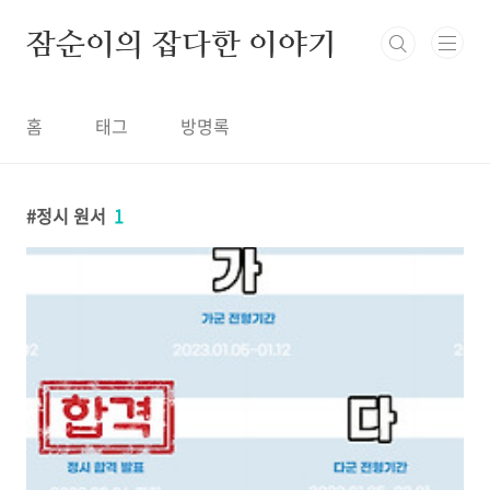
본문 바로가기
잠순이의 잡다한 이야기
홈
태그
방명록
정시 원서
1