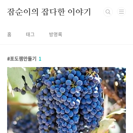
본문 바로가기
잠순이의 잡다한 이야기
홈
태그
방명록
포도잼만들기
1