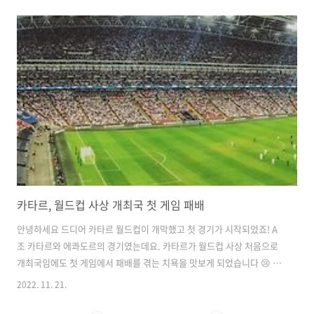
디로 가야 할지 모르시는 분들을 위해 제주도 가볼만한 곳 중 10곳을 추
려 포스팅해보도록 하겠습니다! 1. 에코랜드 테마파크 제주도 갈 때마다
제가 꼭 방문하는 곳이 있는데요. 바로 에코랜드입니다. 사진도 제가 갔
을 때 촬영한 사진이랍니다 ㅎㅎ 에코랜드는 기차를 타고 곶자왈 숲 속을
여행하는 테마파크입니다. 입구에서부터 기차를 타고 원하는 역에 내려
서 관광할 수 있게 되어 있었는데 각 역마다 특색 있고 예쁘게 꾸며져 있
어서 볼거..
카타르, 월드컵 사상 개최국 첫 게임 패배
안녕하세요 드디어 카타르 월드컵이 개막했고 첫 경기가 시작되었죠! A
조 카타르와 에콰도르의 경기였는데요. 카타르가 월드컵 사상 처음으로
개최국임에도 첫 게임에서 패배를 겪는 치욕을 맛보게 되었습니다 😢 카
타르:에콰도르 경기 결과 및 정보 알려드리도록 하겠습니다. 우리나라 시
2022. 11. 21.
간으로 11/21(월) 새벽 1시에 개최국인 카타르와 에콰도르의 첫 경기가
진행되었는데요. 역시나 우려대로 카타르는 에콰도르의 경기에서 0:2로