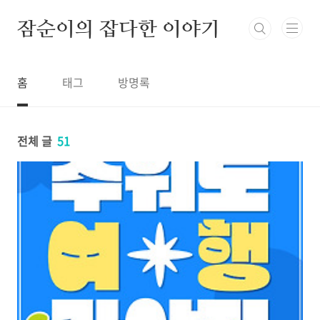
본문 바로가기
잠순이의 잡다한 이야기
홈
태그
방명록
전체 글
51