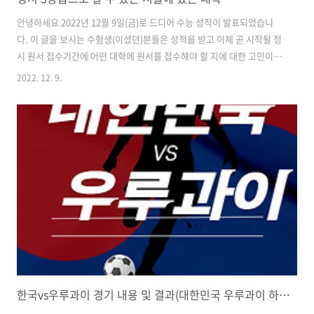
안녕하세요 2022년 12월 9일(금)로 드디어 수능 성적이 발표되었습니
다. 이 글을 보시는 수험생(이셨던)분들은 성적을 받고 이제 곧 시작될 정
시 원서 접수기간에 어떤 대학에 원서를 접수해야 할 지에 대한 고민이
있으실 것 같은데요 어떤 성적을 받아보셨든 그동안 너무나 수고하셨습
2022. 12. 9.
니다! 오늘은 정시 3등급을 지원 가능한 대학, 3등급으로 지원 가능한 서
울 내 대학 및 경기권 대학에 대해서 알아보도록 하겠습니다. 먼저 자연
계열입니다. 정시 3등급(자연계열) 인서울 광운대(서울 노원구) 상명대
(서울 종로구) 명지대(서울 서대문구) 서울여대(서울 노원구) 경기도권
가천대(경기도 성남) 가톨릭대(경기도 부천) 인천대(인천 연수구) 인하대
(인천 미추홀구) 정시 3등급(문과계열) 다음은 문과계열 정시 3등급으로
갈..
한국vs우루과이 경기 내용 및 결과(대한민국 우루과이 하이라이트)