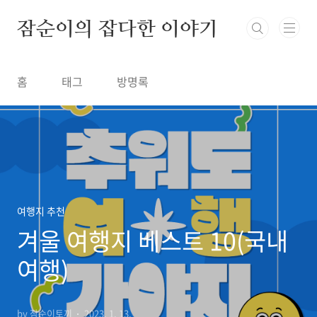
본문 바로가기
잠순이의 잡다한 이야기
홈
태그
방명록
여행지 추천
겨울 여행지 베스트 10(국내
여행)
by 잠순이토끼
2023. 1. 13.