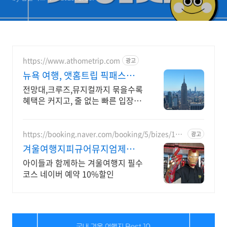
https://www.athometrip.com
광고
뉴욕 여행, 앳홈트립 픽패스로
더 합리적으로
전망대,크루즈,뮤지컬까지 묶을수록
혜택은 커지고, 줄 없는 빠른 입장까
지 누리세요
https://booking.naver.com/booking/5/bizes/110
광고
987
겨울여행지피규어뮤지엄제주
눈이 즐거운 사진 맛집
아이들과 함께하는 겨울여행지 필수
코스 네이버 예약 10%할인