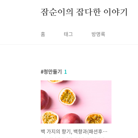
본문 바로가기
잠순이의 잡다한 이야기
홈
태그
방명록
청만들기
1
백 가지의 향기, 백향과(패션후르츠,패션푸르트)