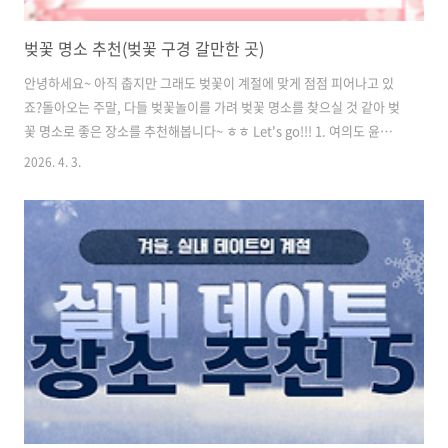
벚꽃 명소 추천(벚꽃 구경 갈만한 곳)
안녕하세요~ 아직 춥지만 그래도 벚꽃이 계절에 맞게 점점 피어나고 있
죠?돌아오는 주말, 다들 벚꽃놀이를 가려 벚꽃 명소를 찾으실 것 같아 벚
꽃 명소로 좋은 장소를 추천해봅니다~ ㅎㅎ Let's go!!! 1. 여의도 윤중로
벚꽃벚꽃 명소로 이미 너무 잘 알려진 곳이죠?벚꽃 명소, 하면 바로 떠오
2026. 4. 3.
르는 여의도 윤중로 벚꽃길인데요.사람들은 비록 붐빌지 모르지만, 그만
큼 벚꽃이 이쁘다는 증거! 사람 붐비는 곳이라도 벚꽃이 이쁘게 핀 것을
보고 싶으시다면여의도 윤중로 벚꽃길 추천드립니다 :) 🧡추천 포인트!-
벚꽃+ 한강 조합- 야경 감성 최고- 봄 피크 시즌 느낌 완전 제대로 >_ 2.
석촌호수석촌호수도 벚꽃길로 정말 유명하죠!호수를 따라 벚꽃이 둘러
싸고 있어서 산책하기 정말 최고에용롯데타워가 함께 보이는 풍..