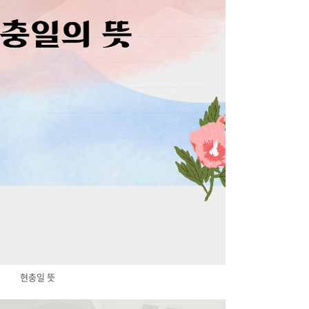
현충일 뜻